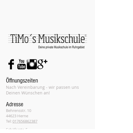
®
Öffnungszeiten
Nach Vereinbarung - wir passen uns
Deinen Wünschen an!
Adresse
Behrensstr. 10
44623 Herne
Tel:
017656862387
Schäferstr. 5