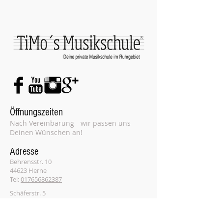
®
Öffnungszeiten
Nach Vereinbarung - wir passen uns
Deinen Wünschen an!
Adresse
Behrensstr. 10
44623 Herne
Tel:
017656862387
Schäferstr. 5
44623 Herne
Tel:
017656862387