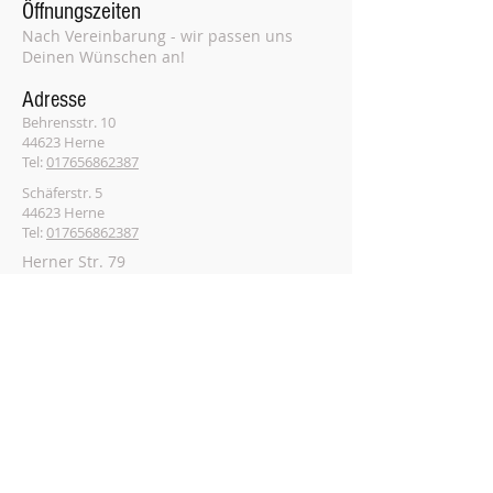
Öffnungszeiten
Nach Vereinbarung - wir passen uns
Deinen Wünschen an!
Adresse
Behrensstr. 10
44623 Herne
Tel:
017656862387
Schäferstr. 5
44623 Herne
Tel:
017656862387
Herner Str. 79
44791 Bochum
Tel:
017656862387
Auf dem Graben 9
45657 Recklinghausen
Tel:
017656862387
Lippstr. 8
45721 Haltern am See
Tel:
017656862387