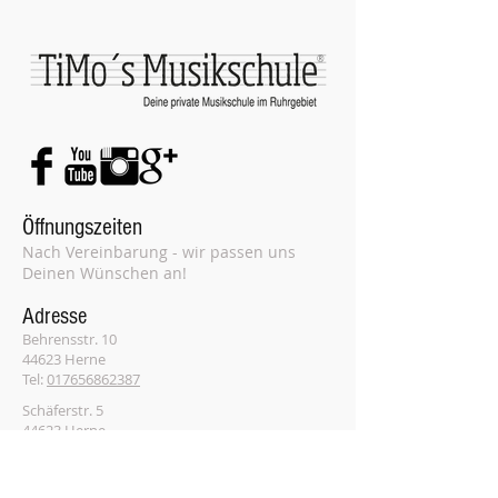
®
Öffnungszeiten
Nach Vereinbarung - wir passen uns
Deinen Wünschen an!
Adresse
Behrensstr. 10
44623 Herne
Tel:
017656862387
Schäferstr. 5
44623 Herne
Tel:
017656862387
Herner Str. 79