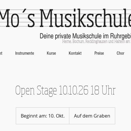
Herne, Bochum, Recklinghausen und Haltern am
ht
Instrumente
Kurse
Kontakt
Preise
Chor
Open Stage 10.10.26 18 Uhr
Beginnt am: 10. Okt.
B
Auf dem Graben
e
g