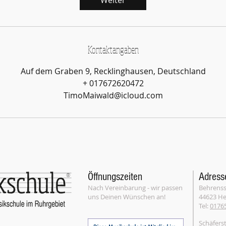
Weiter
Kontaktangaben
Auf dem Graben 9, Recklinghausen, Deutschland
+ 017672620472
TimoMaiwald@icloud.com
Öffnungszeiten
Adress
®
Nach Vereinbarung - wir passen
Behrenss
uns Deinen Wünschen an!
44623 H
Tel:
0176
Schäferst