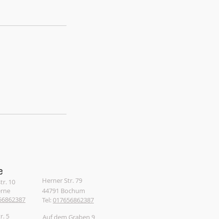
e
Herner Str. 79
tr. 10
erne
44791 Bochum
56862387
Tel:
017656862387
r. 5
Auf dem Graben 9