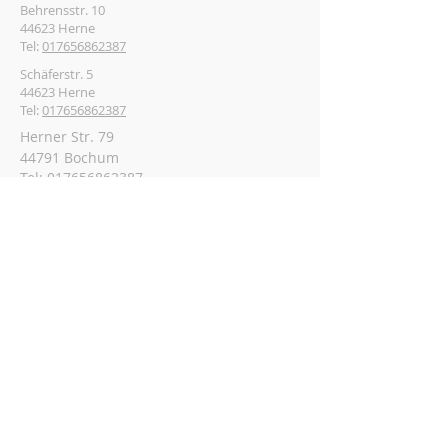
Behrensstr. 10
44623 Herne
Tel:
017656862387
Schäferstr. 5
44623 Herne
Tel:
017656862387
Herner Str. 79
44791 Bochum
Tel:
017656862387
Auf dem Graben 9
45657 Recklinghausen
Tel:
017656862387
Lippstr. 8
45721 Haltern am See
Tel:
017656862387