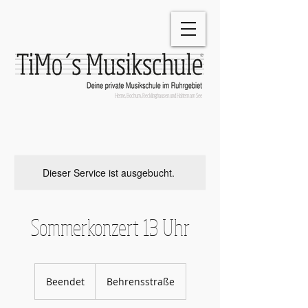
®
Herne, Bochum, Recklinghausen und Haltern am See
Dieser Service ist ausgebucht.
Sommerkonzert 13 Uhr
Beendet
B
Behrensstraße
e
e