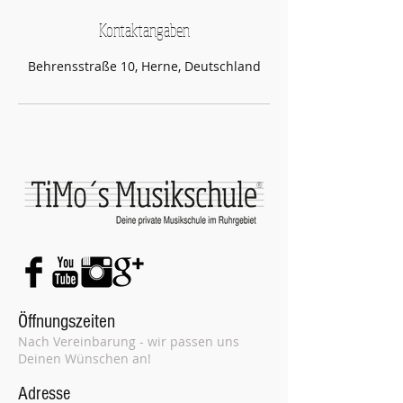
n
Kontaktangaben
d
e
Behrensstraße 10, Herne, Deutschland
t
®
Öffnungszeiten
Nach Vereinbarung - wir passen uns
Deinen Wünschen an!
Adresse