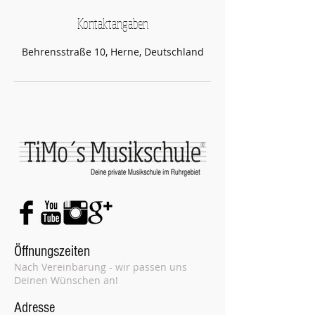
n
Kontaktangaben
d
e
Behrensstraße 10, Herne, Deutschland
t
®
Öffnungszeiten
Nach Vereinbarung - wir passen uns
Deinen Wünschen an!
Adresse