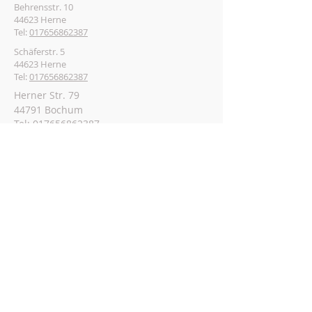
Behrensstr. 10
44623 Herne
Tel:
017656862387
Schäferstr. 5
44623 Herne
Tel:
017656862387
Herner Str. 79
44791 Bochum
Tel:
017656862387
Auf dem Graben 9
45657 Recklinghausen
Tel:
017656862387
Lippstr. 8
45721 Haltern am See
Tel:
017656862387