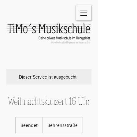
®
Herne, Bochum, Recklinghausen und Haltern am See
Dieser Service ist ausgebucht.
Weihnachtskonzert 16 Uhr
Beendet
B
Behrensstraße
e
e